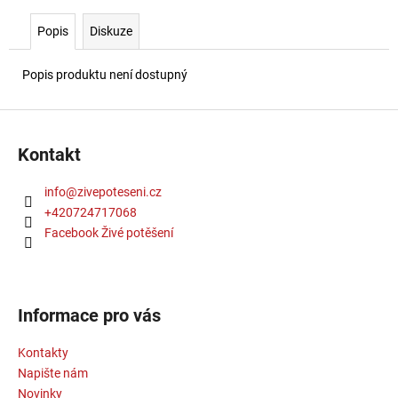
č
u
Popis
Diskuze
j
e
Popis produktu není dostupný
m
e
Z
á
VÁNOČNÍ
Kontakt
p
SKLENICE
AGÁVE
a
info
@
zivepoteseni.cz
STROMEČEK
t
280G
+420724717068
í
Facebook Živé potěšení
242
Kč
Informace pro vás
Kontakty
Napište nám
Novinky