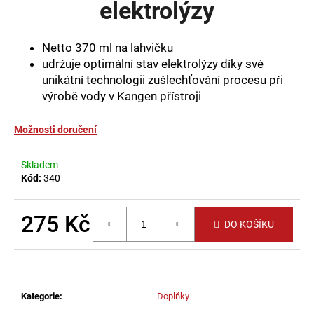
elektrolýzy
a
j
Netto 370 ml na lahvičku
í
udržuje optimální stav elektrolýzy díky své
t
unikátní technologii zušlechťování procesu při
?
výrobě vody v Kangen přístroji
Možnosti doručení
HLEDAT
Skladem
Kód:
340
275 Kč
D
DO KOŠÍKU
o
Měrná
p
cena:
o
r
Kategorie
:
Doplňky
u